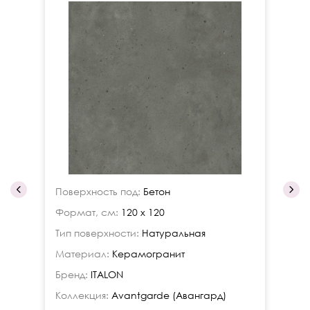
Поверхность под:
Бетон
По
Формат, см:
120 х 120
Фо
Тип поверхности:
Натуральная
Ти
Материал:
Керамогранит
Ма
Бренд:
ITALON
Бр
Коллекция:
Avantgarde (Авангард)
Ко