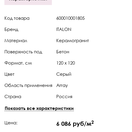
Код товара
600010001805
Бренд
ITALON
Материал
Керамогранит
Поверхность под
Бетон
Формат, см
120 х 120
Цвет
Серый
Область применения
Array
Страна
Россия
Коллекция
Avantgarde (Авангард)
Показать все характеристики
Штук в коробке
2
2
Цена:
6 086 руб/м
Тип поверхности
Натуральная