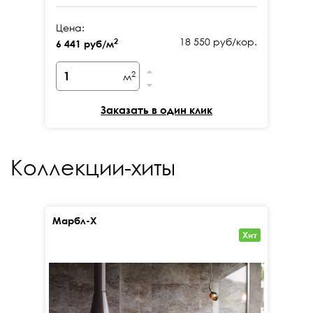
Цена:
Це
18 550 руб/кор.
2
6 441 руб/м
6 
2
м
Заказать в один клик
Коллекции-хиты
Марбл-Х
Кал
Хит