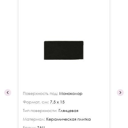
Поверхность под:
Моноколор
По
Формат, см:
7,5 x 15
Фо
Тип поверхности:
Глянцевая
Ти
Материал:
Керамическая плитка
Ма
Бренд:
TAU
Бр