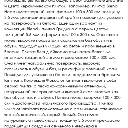
коллекцию Blend, включающую в себя различные дизайны
и цвета керамической плитки. Например, плитка Blend
Неро имеет черный цвет, формат 100 х 300 см, толщину
3,5 мм, ректифицированный край и подходит для укладки
на поверхность из бетона. Еще один вариант из
коллекции Blend - плитка Гриджио с серым цветом,
толщиной 5,6 мм и форматом 100 х 300 см. Она также
имеет высокие показатели скольжения без обуви и в
обуви, подходит для укладки на бетон и произведена в
России. Плитка Бленд Айворио отличается бежевым
оттенком, толщиной 5,6 мм и форматом 100 х 300 см.
Она имеет натуральную поверхность, высокую
скользкость в обуви и без, и ректифицированный край.
Подходит для укладки на бетон и представлена брендом
laminam. Коллекция Фокос от laminam включает в себя
серию плитки с песчано-коричневыми оттенками,
натуральной поверхностью и высокой скользкостью как
без обуви, так и в обуви. Плитка имеет формат 100 х 300
см и достоинства итальянского производства. Плитка
Фило от laminam представлена с различными оттенками:
черный, коричневый, серый, белый. Она имеет
натуральную поверхность, толщину 3,5 мм и прекрасно
подойдет для создания стильного интерьера в