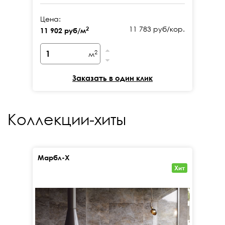
Цена:
11 783 руб/кор.
2
11 902 руб/м
2
м
Заказать в один клик
Коллекции-хиты
Марбл-Х
Кал
Хит