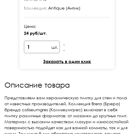
Коллекция:
Antique (Антик)
Ко
Цена:
Це
24 руб/шт.
24
шт.
Заказать в один клик
Описание товара
Представляем вам керамическую плитку для стен и пола
от известных производителей. Коллекция Brera (Брера)
бренда coliseumgres (Колизеумгрес) включает в себя
плитку различных форматов: от мозаики до крупных плит.
Материал с высоким качеством глазури и износостойкой
поверхностью подойдет как для ванной комнаты, так и для
кухни. Толщина 9 мм обеспечит долговечность вашего