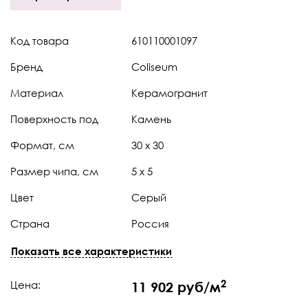
Код товара
610110001097
Бренд
Coliseum
Материал
Керамогранит
Поверхность под
Камень
Формат, см
30 x 30
Размер чипа, см
5 х 5
Цвет
Серый
Страна
Россия
Коллекция
Brera (Брера)
Показать все характеристики
Штук в коробке
11
2
Цена:
11 902 руб/м
Тип поверхности
Натуральная