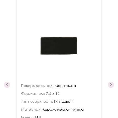
Поверхность под:
Моноколор
По
Формат, см:
7,5 x 15
Фо
Тип поверхности:
Глянцевая
Ти
Материал:
Керамическая плитка
Ма
Бренд:
TAU
Бр