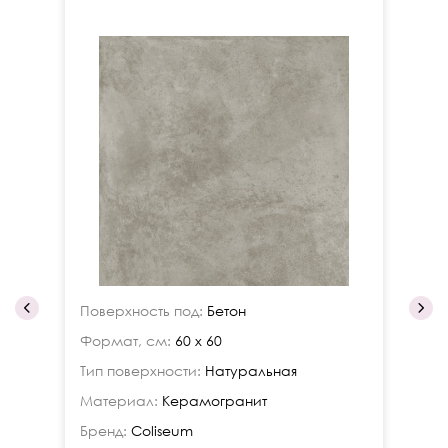
Поверхность под:
Бетон
По
Формат, см:
60 x 60
Фо
Тип поверхности:
Натуральная
Ти
Материал:
Керамогранит
Ма
Бренд:
Coliseum
Бр