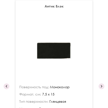
Антик Блэк
Поверхность под:
Моноколор
По
Формат, см:
7,5 x 15
Фо
Тип поверхности:
Глянцевая
Ти