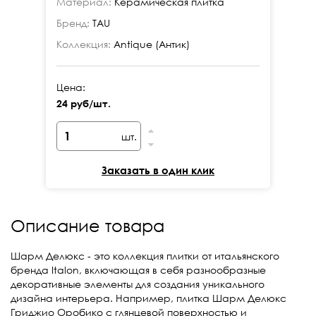
Материал:
Керамическая плитка
Ма
Бренд:
TAU
Бр
Коллекция:
Antique (Антик)
Ко
Цена:
Це
24 руб/шт.
24
шт.
Заказать в один клик
Описание товара
Шарм Делюкс - это коллекция плитки от итальянского
бренда Italon, включающая в себя разнообразные
декоративные элементы для создания уникального
дизайна интерьера. Например, плитка Шарм Делюкс
Гриджио Оробико с глянцевой поверхностью и