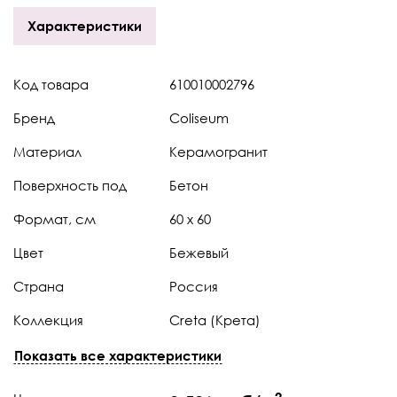
Характеристики
Код товара
610010002796
Бренд
Coliseum
Материал
Керамогранит
Поверхность под
Бетон
Формат, см
60 x 60
Цвет
Бежевый
Страна
Россия
Коллекция
Creta (Крета)
Штук в коробке
3
Показать все характеристики
Тип поверхности
Натуральная
2