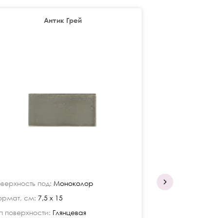
Антик Грей
верхность под:
Моноколор
Поверхность по
рмат, см:
7,5 x 15
Формат, см:
7,5
п поверхности:
Глянцевая
Тип поверхност