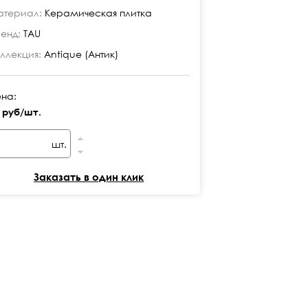
териал:
Керамическая плитка
Материал:
Кера
енд:
TAU
Бренд:
TAU
ллекция:
Antique (Антик)
Коллекция:
Anti
на:
Цена:
 руб/шт.
24 руб/шт.
шт.
шт
Заказать в один клик
Заказ