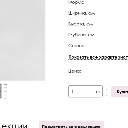
Форма
Ширина, см
Высота, см
Глубина, см
Страна
Коллекция
Показать все характерист
Габариты (ШхГхВ)
Цена:
шт.
Купи
лекции
Посмотреть всю коллекцию