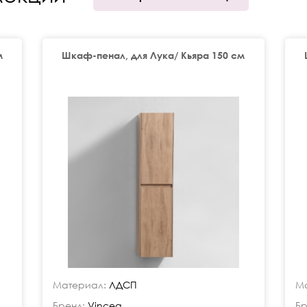
м
Шкаф-пенал, для Лука/ Кьяра 150 см
Материал:
ЛДСП
Ма
Бренд:
Vincea
Бр