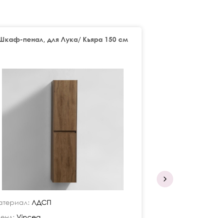
Шкаф-пенал, для Лука/ Кьяра 150 см
База под 
териал:
ЛДСП
Материал:
ЛДС
енд:
Vincea
Бренд:
Vincea