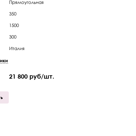
Прямоугольная
350
1500
300
Италия
Chiara (Кьяра)
ики
350х300х1500
21 800 руб/шт.
ть