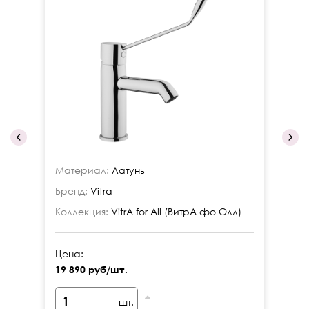
Материал:
Латунь
Ма
Бренд:
Vitra
Бр
Коллекция:
VitrA for All (ВитрА фо Олл)
Ко
Цена:
Це
19 890 руб/шт.
15
шт.