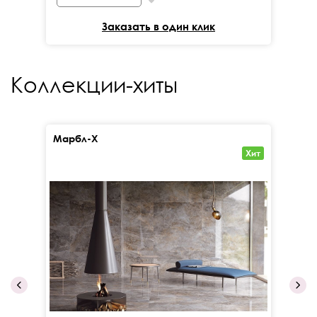
Заказать в один клик
Коллекции-хиты
Марбл-Х
Кал
Хит