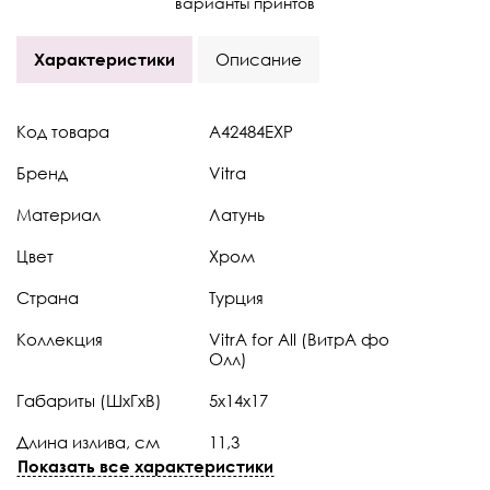
варианты принтов
Характеристики
Описание
Код товара
A42484EXP
Бренд
Vitra
Материал
Латунь
Цвет
Хром
Страна
Турция
Коллекция
VitrA for All (ВитрА фо
Олл)
Габариты (ШхГхВ)
5x14x17
Длина излива, см
11,3
Показать все характеристики
Высота излива, см
7,5