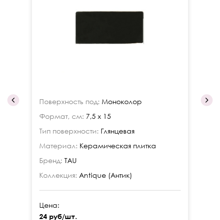
Поверхность под:
Моноколор
По
Формат, см:
7,5 x 15
Фо
Тип поверхности:
Глянцевая
Ти
Материал:
Керамическая плитка
Ма
Бренд:
TAU
Бр
Коллекция:
Antique (Антик)
Ко
Цена:
Це
24 руб/шт.
24