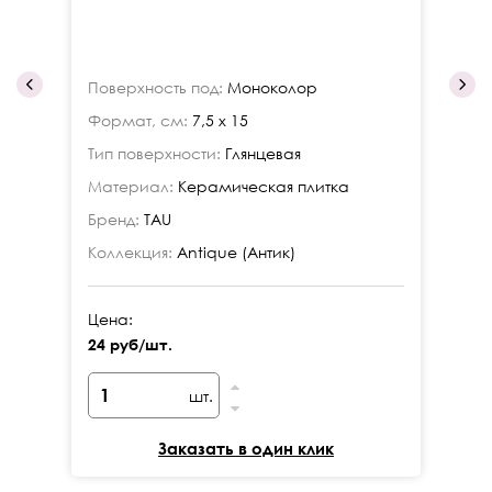
Поверхность под:
Моноколор
По
Формат, см:
7,5 x 15
Фо
Тип поверхности:
Глянцевая
Ти
Материал:
Керамическая плитка
Ма
Бренд:
TAU
Бр
Коллекция:
Antique (Антик)
Ко
Цена:
Це
24 руб/шт.
24
шт.
Заказать в один клик