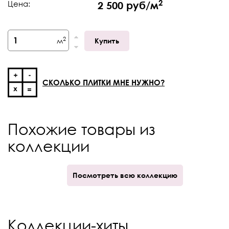
2
Цена:
2 500 руб/м
Тип поверхности
Натуральная
Толщина
9 мм
2
м
Купить
Край
Ректификат
Кратность отпуска
кор.
СКОЛЬКО ПЛИТКИ МНЕ НУЖНО?
Скользимость в обуви
R9
Количество принтов
10
V-Shade
V2
Похожие товары из
коллекции
Посмотреть всю коллекцию
Коллекции-хиты