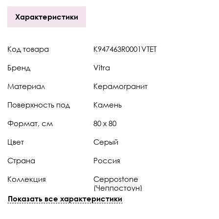
Характеристики
Код товара
K947463R0001VTET
Бренд
Vitra
Материал
Керамогранит
Поверхность под
Камень
Формат, см
80 x 80
Цвет
Серый
Страна
Россия
Коллекция
Ceppostone
(Чеппостоун)
Показать все характеристики
Штук в коробке
2