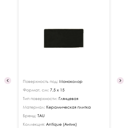
Поверхность под:
Моноколор
По
Формат, см:
7,5 x 15
Фо
Тип поверхности:
Глянцевая
Ти
Материал:
Керамическая плитка
Ма
Бренд:
TAU
Бр
Коллекция:
Antique (Антик)
Ко