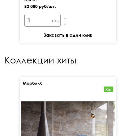
82 080 руб/шт.
82
шт.
Заказать в один клик
Коллекции-хиты
Марбл-Х
Кал
Хит