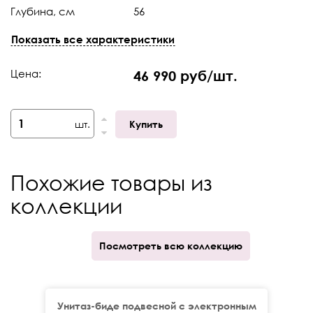
Глубина, см
56
Страна
Германия
Показать все характеристики
Коллекция
Awe (О)
Цена:
46 990 руб/шт.
Габариты (ШхГхВ)
370х565х350
Безободковый
Да
шт.
Купить
Похожие товары из
коллекции
Посмотреть всю коллекцию
Унитаз-биде подвесной c электронным
Ун