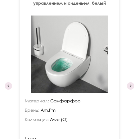
управлением и сиденьем, белый
Материал:
Санфарфор
Ма
Бренд:
Am.Pm
Бр
Коллекция:
Awe (О)
Ко
Цена:
Це