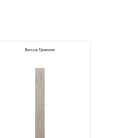
Вилла Трамин
В