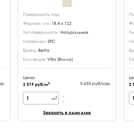
Поверхность под:
По
Формат, см:
18,4 x 122
Фо
Тип поверхности:
Натуральная
Ти
Материал:
SPC
Ма
Бренд:
Betta
Бр
Коллекция:
Villa (Вилла)
Ко
Цена:
Це
ор.
5 655 руб/кор.
2
2 519 руб/м
2 
2
м
Заказать в один клик