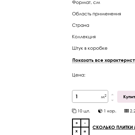
Формат, см
Область применения
Страна
Коллекция
Штук в коробке
Тип поверхности
Показать все характерист
Толщина
Цена:
Класс
Фаска
2
м
Купи
Кратность отпуска
10
шт.
1
кор.
2.
СКОЛЬКО ПЛИТКИ