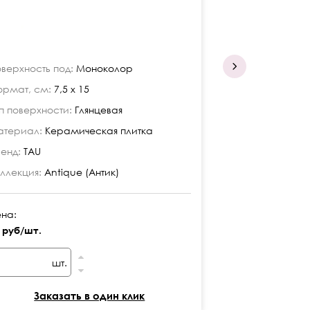
верхность под:
Моноколор
Поверхность по
рмат, см:
7,5 x 15
Формат, см:
7,5
п поверхности:
Глянцевая
Тип поверхност
териал:
Керамическая плитка
Материал:
Кера
енд:
TAU
Бренд:
TAU
ллекция:
Antique (Антик)
Коллекция:
Anti
на:
Цена:
 руб/шт.
24 руб/шт.
шт.
шт
Заказать в один клик
Заказ