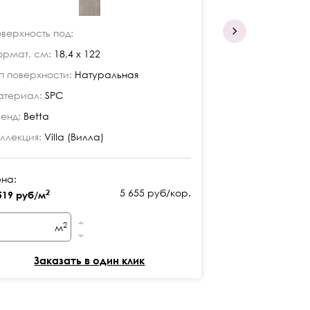
верхность под:
Поверхность по
рмат, см:
18,4 x 122
Формат, см:
18
п поверхности:
Натуральная
Тип поверхност
териал:
SPC
Материал:
SPC
енд:
Betta
Бренд:
Betta
ллекция:
Villa (Вилла)
Коллекция:
Villa
на:
Цена:
5 655 руб/кор.
2
2
519 руб/м
2 519 руб/м
2
м
м
Заказать в один клик
Заказ