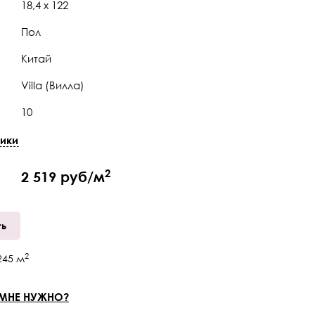
18,4 x 122
Пол
Китай
Villa (Вилла)
10
Натуральная
ики
4 мм
2
2 519 руб/м
43
4-х сторонняя
ть
кор.
2
245
м
 МНЕ НУЖНО?