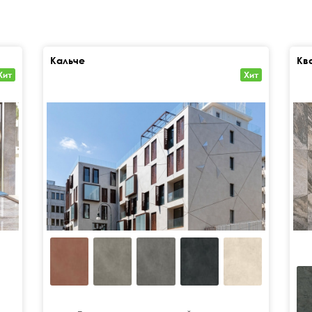
Кальче
Кв
Хит
Хит