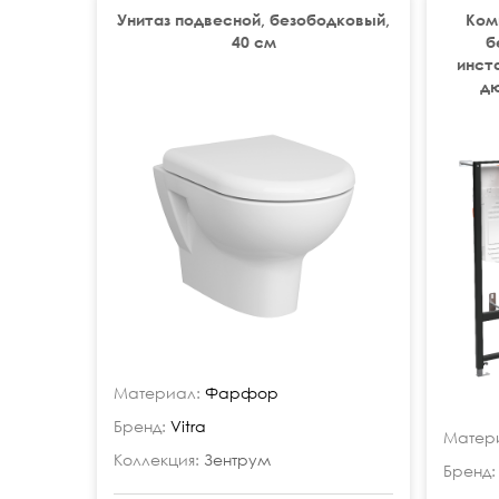
Унитаз подвесной, безободковый,
Ком
40 см
б
инста
д
Материал:
Фарфор
Бренд:
Vitra
Матер
Коллекция:
Зентрум
Бренд: