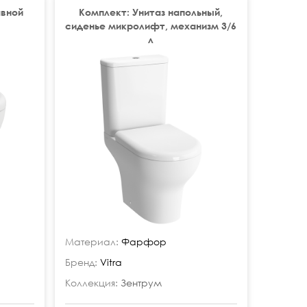
авной
Комплект: Унитаз напольный,
сиденье микролифт, механизм 3/6
л
Материал:
Фарфор
Бренд:
Vitra
Коллекция:
Зентрум