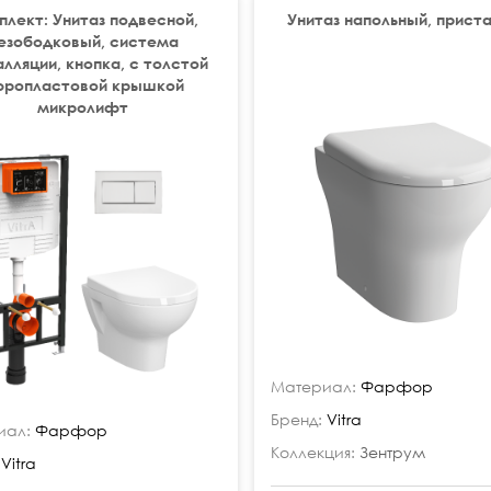
плект: Унитаз подвесной,
Унитаз напольный, прист
езободковый, система
лляции, кнопка, с толстой
юропластовой крышкой
микролифт
Материал:
Фарфор
Бренд:
Vitra
иал:
Фарфор
Коллекция:
Зентрум
Vitra